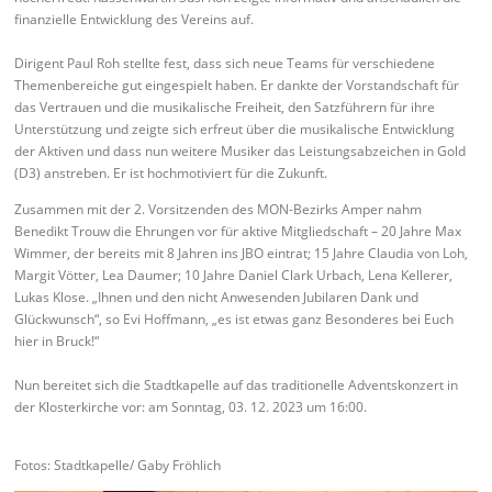
finanzielle Entwicklung des Vereins auf.
Dirigent Paul Roh stellte fest, dass sich neue Teams für verschiedene
Themenbereiche gut eingespielt haben. Er dankte der Vorstandschaft für
das Vertrauen und die musikalische Freiheit, den Satzführern für ihre
Unterstützung und zeigte sich erfreut über die musikalische Entwicklung
der Aktiven und dass nun weitere Musiker das Leistungsabzeichen in Gold
(D3) anstreben. Er ist hochmotiviert für die Zukunft.
Zusammen mit der 2. Vorsitzenden des MON-Bezirks Amper nahm
Benedikt Trouw die Ehrungen vor für aktive Mitgliedschaft – 20 Jahre Max
Wimmer, der bereits mit 8 Jahren ins JBO eintrat; 15 Jahre Claudia von Loh,
Margit Vötter, Lea Daumer; 10 Jahre Daniel Clark Urbach, Lena Kellerer,
Lukas Klose. „Ihnen und den nicht Anwesenden Jubilaren Dank und
Glückwunsch“, so Evi Hoffmann, „es ist etwas ganz Besonderes bei Euch
hier in Bruck!“
Nun bereitet sich die Stadtkapelle auf das traditionelle Adventskonzert in
der Klosterkirche vor: am Sonntag, 03. 12. 2023 um 16:00.
Fotos: Stadtkapelle/ Gaby Fröhlich