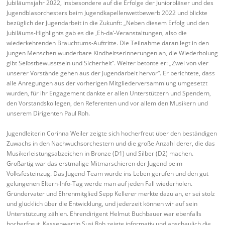
Jubiläumsjahr 2022, insbesondere auf die Erfolge der Juniorbläser und des
Jugendblasorchesters beim Jugendkapellenwettbewerb 2022 und blickte
bezüglich der Jugendarbeit in die Zukunft: „Neben diesem Erfolg und den
Jubiläums-Highlights gab es die ‚Eh-da‘-Veranstaltungen, also die
wiederkehrenden Brauchtums-Auftritte. Die Teilnahme daran legt in den
jungen Menschen wunderbare Kindheitserinnerungen an, die Wiederholung
gibt Selbstbewusstsein und Sicherheit“. Weiter betonte er: „Zwei von vier
unserer Vorstände gehen aus der Jugendarbeit hervor“. Er berichtete, dass
alle Anregungen aus der vorherigen Mitgliederversammlung umgesetzt
wurden, für ihr Engagement dankte er allen Unterstützern und Spendern,
den Vorstandskollegen, den Referenten und vor allem den Musikern und
unserem Dirigenten Paul Roh.
Jugendleiterin Corinna Weiler zeigte sich hocherfreut über den beständigen
Zuwachs in den Nachwuchsorchestern und die große Anzahl derer, die das
Musikerleistungsabzeichen in Bronze (D1) und Silber (D2) machen.
Großartig war das erstmalige Mitmarschieren der Jugend beim
Volksfesteinzug. Das Jugend-Team wurde ins Leben gerufen und den gut
gelungenen Eltern-Info-Tag werde man auf jeden Fall wiederholen.
Gründervater und Ehrenmitglied Sepp Kellerer merkte dazu an, er sei stolz
und glücklich über die Entwicklung, und jederzeit können wir auf sein
Unterstützung zählen. Ehrendirigent Helmut Buchbauer war ebenfalls
hocherfreut. Kassenwartin Susi Roh zeigte informativ und anschaulich die