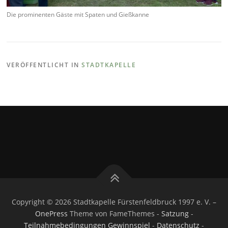
Die prominenten Gäste mit Spaten und Gießkanne
VERÖFFENTLICHT IN
STADTKAPELLE
Copyright © 2026 Stadtkapelle Fürstenfeldbruck 1997 e. V.
–
OnePress
Theme von FameThemes -
Satzung
-
Teilnahmebedingungen Gewinnspiel
-
Datenschutz
-