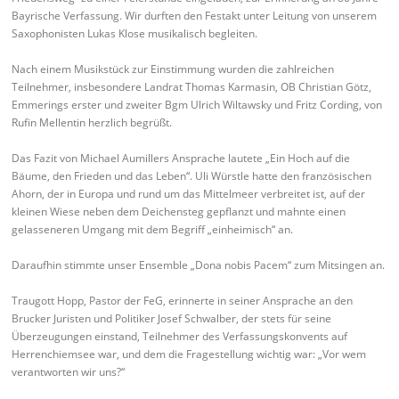
Bayrische Verfassung. Wir durften den Festakt unter Leitung von unserem
Saxophonisten Lukas Klose musikalisch begleiten.
Nach einem Musikstück zur Einstimmung wurden die zahlreichen
Teilnehmer, insbesondere Landrat Thomas Karmasin, OB Christian Götz,
Emmerings erster und zweiter Bgm Ulrich Wiltawsky und Fritz Cording, von
Rufin Mellentin herzlich begrüßt.
Das Fazit von Michael Aumillers Ansprache lautete „Ein Hoch auf die
Bäume, den Frieden und das Leben“. Uli Würstle hatte den französischen
Ahorn, der in Europa und rund um das Mittelmeer verbreitet ist, auf der
kleinen Wiese neben dem Deichensteg gepflanzt und mahnte einen
gelasseneren Umgang mit dem Begriff „einheimisch“ an.
Daraufhin stimmte unser Ensemble „Dona nobis Pacem“ zum Mitsingen an.
Traugott Hopp, Pastor der FeG, erinnerte in seiner Ansprache an den
Brucker Juristen und Politiker Josef Schwalber, der stets für seine
Überzeugungen einstand, Teilnehmer des Verfassungskonvents auf
Herrenchiemsee war, und dem die Fragestellung wichtig war: „Vor wem
verantworten wir uns?“