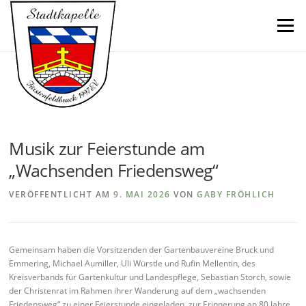
Direkt
zum
Menü
Inhalt
Musik zur Feierstunde am
„Wachsenden Friedensweg“
VERÖFFENTLICHT AM
9. MAI 2026
VON
GABY FRÖHLICH
Gemeinsam haben die Vorsitzenden der Gartenbauvereine Bruck und
Emmering, Michael Aumiller, Uli Würstle und Rufin Mellentin, des
Kreisverbands für Gartenkultur und Landespflege, Sebastian Storch, sowie
der Christenrat im Rahmen ihrer Wanderung auf dem „wachsenden
Friedensweg“ zu einer Feierstunde eingeladen, zur Erinnerung an 80 Jahre