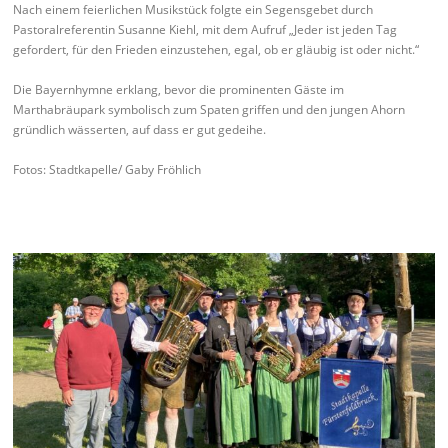
Nach einem feierlichen Musikstück folgte ein Segensgebet durch
Pastoralreferentin Susanne Kiehl, mit dem Aufruf „Jeder ist jeden Tag
gefordert, für den Frieden einzustehen, egal, ob er gläubig ist oder nicht.“
Die Bayernhymne erklang, bevor die prominenten Gäste im
Marthabräupark symbolisch zum Spaten griffen und den jungen Ahorn
gründlich wässerten, auf dass er gut gedeihe.
Fotos: Stadtkapelle/ Gaby Fröhlich